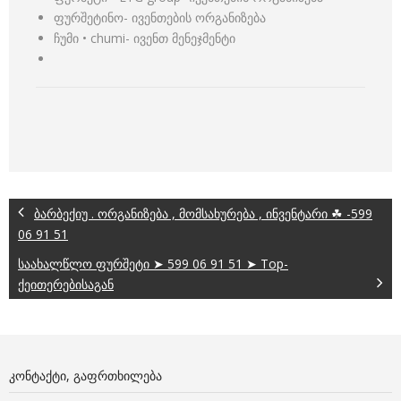
ფურშეტინო- ივენთების ორგანიზება
ჩუმი • chumi- ივენთ მენეჯმენტი
ბარბექიუ . ორგანიზება , მომსახურება , ინვენტარი ☘ -599
06 91 51
საახალწლო ფურშეტი ➤ 599 06 91 51 ➤ Top-
ქეითერებისაგან
ᲙᲝᲜᲢᲐᲥᲢᲘ, ᲒᲐᲤᲠᲗᲮᲘᲚᲔᲑᲐ