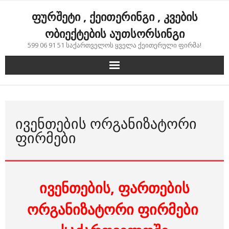
Skip
ფურშეტი , ქეითერინგი , კვების
to
content
ობიექტების აუთსორსინგი
599 06 91 51 საქართველოს ყველა ქეითერული ფირმა!
ᲘᲕᲔᲜᲗᲔᲑᲘᲡ ᲝᲠᲒᲐᲜᲘᲖᲐᲢᲝᲠᲘ
ᲤᲘᲠᲛᲔᲑᲘ
ივენთების, ფართების
ორგანიზატორი ფირმები