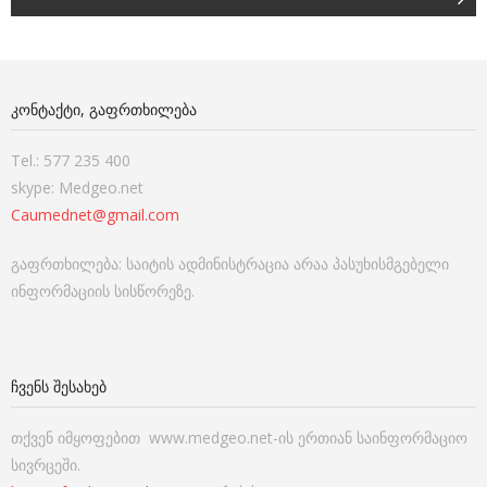
ᲙᲝᲜᲢᲐᲥᲢᲘ, ᲒᲐᲤᲠᲗᲮᲘᲚᲔᲑᲐ
Tel.: 577 235 400
skype: Medgeo.net
Caumednet@gmail.com
გაფრთხილება: საიტის ადმინისტრაცია არაა პასუხისმგებელი
ინფორმაციის სისწორეზე.
ᲩᲕᲔᲜᲡ ᲨᲔᲡᲐᲮᲔᲑ
თქვენ იმყოფებით www.medgeo.net-ის ერთიან საინფორმაციო
სივრცეში.