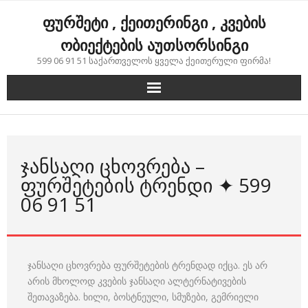
Skip
ფურშეტი , ქეითერინგი , კვების
to
content
ობიექტების აუთსორსინგი
599 06 91 51 საქართველოს ყველა ქეითერული ფირმა!
ᲯᲐᲜᲡᲐᲦᲘ ᲪᲮᲝᲕᲠᲔᲑᲐ –
ᲤᲣᲠᲨᲔᲢᲔᲑᲘᲡ ᲢᲠᲔᲜᲓᲘ ✦ 599
06 91 51
ჯანსაღი ცხოვრება ფურშეტების ტრენდად იქცა. ეს არ
არის მხოლოდ კვების ჯანსაღი ალტერნატივების
შეთავაზება. ხილი, ბოსტნეული, სმუზები, გემრიელი