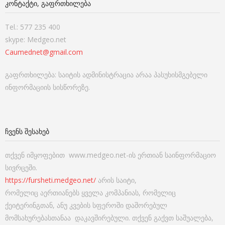
ᲙᲝᲜᲢᲐᲥᲢᲘ, ᲒᲐᲤᲠᲗᲮᲘᲚᲔᲑᲐ
Tel.: 577 235 400
skype: Medgeo.net
Caumednet@gmail.com
გაფრთხილება: საიტის ადმინისტრაცია არაა პასუხისმგებელი
ინფორმაციის სისწორეზე.
ᲩᲕᲔᲜᲡ ᲨᲔᲡᲐᲮᲔᲑ
თქვენ იმყოფებით www.medgeo.net-ის ერთიან საინფორმაციო
სივრცეში.
https://fursheti.medgeo.net/
არის საიტი,
რომელიც აერთიანებს ყველა კომპანიას, რომელიც
ქეიტერინგთან, ანუ კვების სფეროში დაშორებულ
მომსახურებასთანაა დაკავშირებული. თქვენ გაქვთ საშუალება,