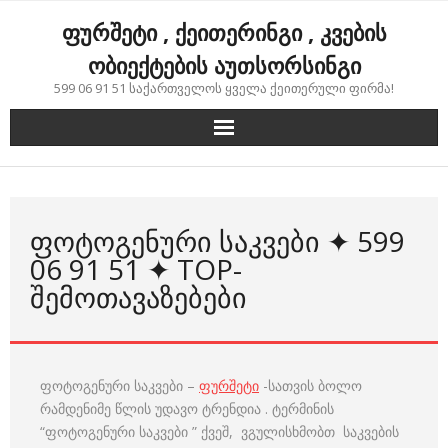
Skip
ფურშეტი , ქეითერინგი , კვების
to
content
ობიექტების აუთსორსინგი
599 06 91 51 საქართველოს ყველა ქეითერული ფირმა!
ᲤᲝᲢᲝᲒᲔᲜᲣᲠᲘ ᲡᲐᲙᲕᲔᲑᲘ ✦ 599
06 91 51 ✦ TOP-
ᲨᲔᲛᲝᲗᲐᲕᲐᲖᲔᲑᲔᲑᲘ
ფოტოგენური საკვები –
ფურშეტი
-სათვის ბოლო
რამდენიმე წლის უდავო ტრენდია . ტერმინის
“ფოტოგენური საკვები ” ქვეშ, ვგულისხმობთ საკვების