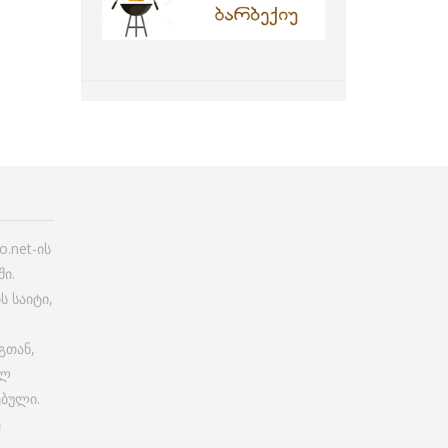
.net-ის
ი.
ს საიტი,
გთან,
ულ
ებული.
ე