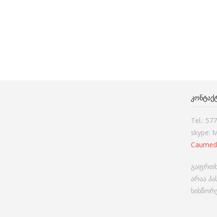
ᲙᲝᲜᲢᲐᲥ
Tel.: 57
skype: 
Caumed
გაფრთხ
არაა პ
სისწორე