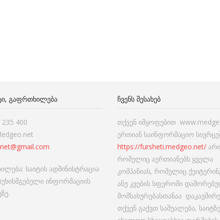
ᲢᲘ, ᲒᲐᲤᲠᲗᲮᲘᲚᲔᲑᲐ
ᲩᲕᲔᲜᲡ ᲨᲔᲡᲐᲮᲔᲑ
7 235 400
თქვენ იმყოფებით www.medgeo
Medgeo.net
ერთიან საინფორმაციო სივრცეშ
net@gmail.com
https://fursheti.medgeo.net/
არი
რომელიც აერთიანებს ყველა
ილება: საიტის ადმინისტრაცია
კომპანიას, რომელიც ქეიტერინ
ასუხისმგებელი ინფორმაციის
ანუ კვების სფეროში დაშორებ
ზე.
მომსახურებასთანაა დაკავშირ
თქვენ გაქვთ საშუალება, საიტზ