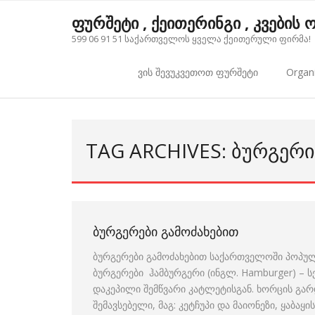
Skip
ფურშეტი , ქეითერინგი , კვების
to
599 06 91 51 საქართველოს ყველა ქეითერული ფირმა!
content
ვის შევუკვეთოთ ფურშეტი
Organi
TAG ARCHIVES: ᲑᲣᲠᲒᲔᲠᲘ
ᲑᲣᲠᲒᲔᲠᲔᲑᲘ ᲒᲐᲛᲝᲫᲐᲮᲔᲑᲘᲗ
ბურგერები გამოძახებით საქართველოში პოპულ
ბურგერები ჰამბურგერი (ინგლ. Hamburger) – ს
დაკეპილი შემწვარი კატლეტისგან. ხორცის გარ
შემავსებელი, მაგ: კეტჩუპი და მაიონეზი, ყაბაყ