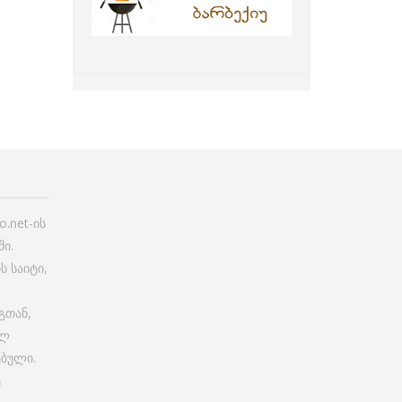
.net-ის
ი.
ს საიტი,
გთან,
ულ
ებული.
ე