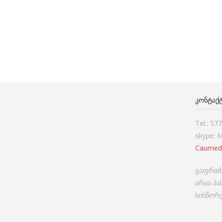
ᲙᲝᲜᲢᲐᲥ
Tel.: 57
skype: 
Caumed
გაფრთხ
არაა პ
სისწორე