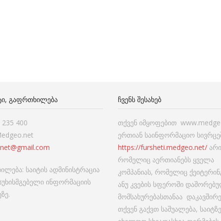
ᲢᲘ, ᲒᲐᲤᲠᲗᲮᲘᲚᲔᲑᲐ
ᲩᲕᲔᲜᲡ ᲨᲔᲡᲐᲮᲔᲑ
7 235 400
თქვენ იმყოფებით www.medgeo
Medgeo.net
ერთიან საინფორმაციო სივრცეშ
net@gmail.com
https://fursheti.medgeo.net/
არი
რომელიც აერთიანებს ყველა
ილება: საიტის ადმინისტრაცია
კომპანიას, რომელიც ქეიტერინ
ასუხისმგებელი ინფორმაციის
ანუ კვების სფეროში დაშორებ
ზე.
მომსახურებასთანაა დაკავშირ
თქვენ გაქვთ საშუალება, საიტზ