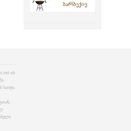
.net-ის
ი.
ს საიტი,
გთან,
ულ
ებული.
ე