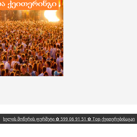
ხელის მოწერის ფურშეტი ✿ 599 06 91 51 ✿ Top-ქეითერებისაგაn