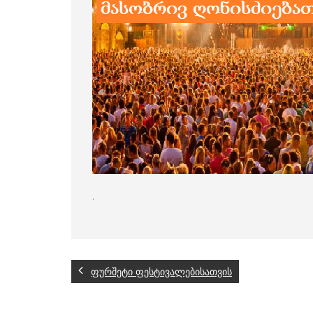
.
ფურშეტი ფესტივალებისათვის