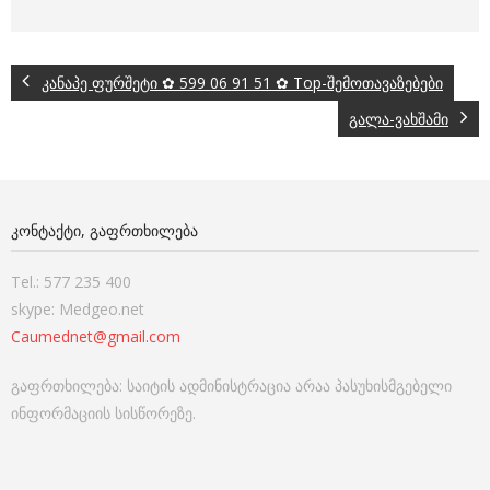
კანაპე ფურშეტი ✿ 599 06 91 51 ✿ Top-შემოთავაზებები
გალა-ვახშამი
ᲙᲝᲜᲢᲐᲥᲢᲘ, ᲒᲐᲤᲠᲗᲮᲘᲚᲔᲑᲐ
Tel.: 577 235 400
skype: Medgeo.net
Caumednet@gmail.com
გაფრთხილება: საიტის ადმინისტრაცია არაა პასუხისმგებელი
ინფორმაციის სისწორეზე.