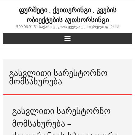
Skip
ფურშეტი , ქეითერინგი , კვების
to
content
ობიექტების აუთსორსინგი
599 06 91 51 საქართველოს ყველა ქეითერული ფირმა!
ᲒᲐᲡᲕᲚᲘᲗᲘ ᲡᲐᲠᲔᲡᲢᲝᲠᲜᲝ
ᲛᲝᲛᲡᲐᲮᲣᲠᲔᲑᲐ
გასვლითი სარესტორნო
მომსახურება –