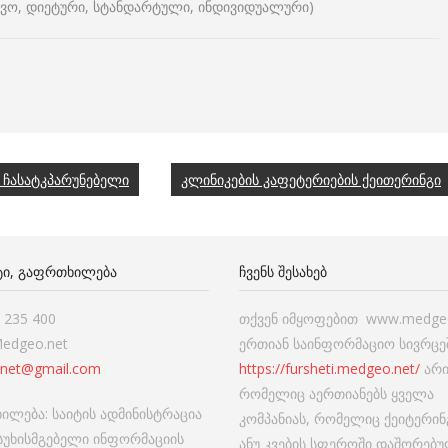
ხვო, დიეტური, სტანდარტული, ინდივიდუალური)
➤ ჩასატკპარუნებელი
კლინიკების კაფეტერიების ქეითერინგი
ᲢᲘ, ᲒᲐᲤᲠᲗᲮᲘᲚᲔᲑᲐ
ᲩᲕᲔᲜᲡ ᲨᲔᲡᲐᲮᲔᲑ
7 235 400
თქვენ იმყოფებით www.medgeo
Medgeo.net
ერთიან საინფორმაციო სივრცეშ
net@gmail.com
https://fursheti.medgeo.net/
არი
რომელიც აერთიანებს ყველა
ილება: საიტის ადმინისტრაცია
კომპანიას, რომელიც ქეიტერინ
ასუხისმგებელი ინფორმაციის
ანუ კვების სფეროში დაშორებ