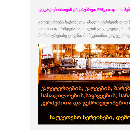
დეტალებისათვის გაესაუბრეთ FMgroup -ის მენ
კაფეტერიებს საქონელს, ახალი კერძების დიდ
მათთან ფორმდება საქონლის ყოველდღიური მ
მომსახურებაზე ყოფნა, მომგებიანია კაფეტერი