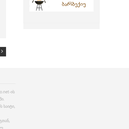
.net-ის
ი.
ს საიტი,
გთან,
ულ