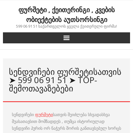
Skip
ფურშეტი , ქეითერინგი , კვების
to
content
ობიექტების აუთსორსინგი
599 06 91 51 საქართველოს ყველა ქეითერული ფირმა!
ᲡᲔᲜᲓᲕᲘᲩᲔᲑᲘ ᲤᲣᲠᲨᲔᲢᲘᲡᲐᲗᲕᲘᲡ
➤ 599 06 91 51 ➤ TOP-
ᲨᲔᲛᲝᲗᲐᲕᲐᲖᲔᲑᲔᲑᲘ
სენდვიჩები
ფურშეტი
სათვის შეიძლება სხვადასხვა
შუასათავსით მომზადდეს , თუმცა ისტორიულად
სენდვიჩი პურის ორ ნაჭერს შორის განთავსებულ ხორცს