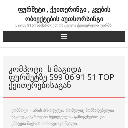
Skip
ფურშეტი , ქეითერინგი , კვების
to
content
ობიექტების აუთსორსინგი
599 06 91 51 საქართველოს ყველა ქეითერული ფირმა!
ᲙᲝᲛᲞᲝᲢᲘ -Ს ᲛᲐᲒᲘᲓᲐ
ᲤᲣᲠᲨᲔᲢᲖᲔ 599 06 91 51 TOP-
ᲥᲔᲘᲗᲔᲠᲔᲑᲘᲡᲐᲒᲐᲜ
კომპოტი – არის პროდუქტი, რომელიც მომზადებულია
ნაყოფ-კენკროვანი ნედლეულის გამოყენებით და
ემატება შაქრის სიროფი და წყალი.