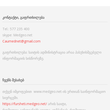
ᲙᲝᲜᲢᲐᲥᲢᲘ, ᲒᲐᲤᲠᲗᲮᲘᲚᲔᲑᲐ
Tel.: 577 235 400
skype: Medgeo.net
Caumednet@gmail.com
გაფრთხილება: საიტის ადმინისტრაცია არაა პასუხისმგებელი
ინფორმაციის სისწორეზე.
ᲩᲕᲔᲜᲡ ᲨᲔᲡᲐᲮᲔᲑ
თქვენ იმყოფებით www.medgeo.net-ის ერთიან საინფორმაციო
სივრცეში.
https://fursheti.medgeo.net/
არის საიტი,
რომელიც აერთიანებს ყველა კომპანიას, რომელიც