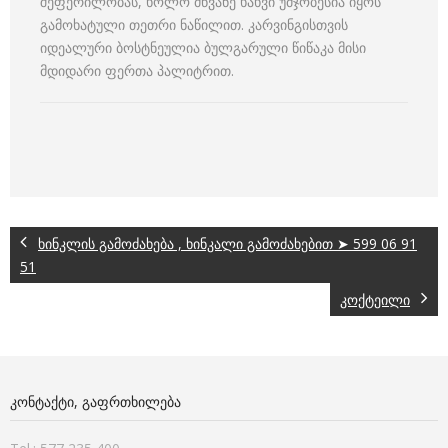
შეფერილობას, ხოლო მწვანე ხახვი უმჯობესია იყოს
გამოხატული თეთრი ნაწილით. კარვინგისთვის
იდეალური ბოსტნეულია ბულგარული წიწაკა მისი
მდიდარი ფერთა პალიტრით.
ხინკლის გამოძახება , ხინკალი გამოძახებით ➤ 599 06 91
51
კოქტეილი
ᲙᲝᲜᲢᲐᲥᲢᲘ, ᲒᲐᲤᲠᲗᲮᲘᲚᲔᲑᲐ