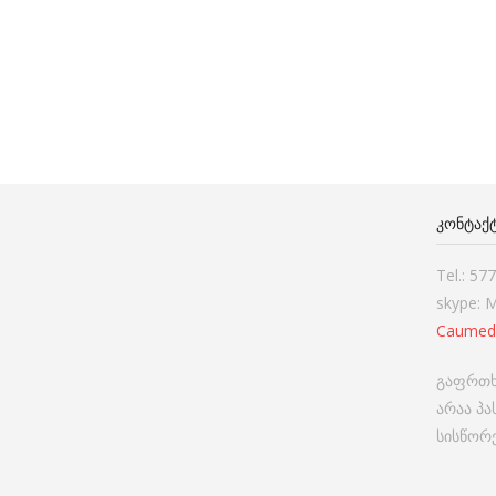
ᲙᲝᲜᲢᲐᲥ
Tel.: 57
skype: 
Caumed
გაფრთხ
არაა პ
სისწორე