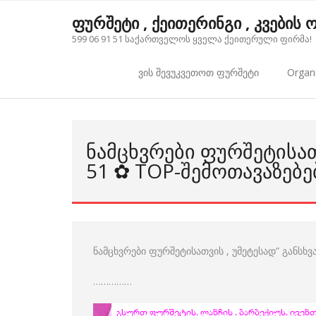
Skip
ფურშეტი , ქეითერინგი , კვების
to
599 06 91 51 საქართველოს ყველა ქეითერული ფირმა!
content
ვის შევუკვეთოთ ფურშეტი
Organi
ᲜᲐᲛᲪᲮᲕᲠᲔᲑᲘ ᲤᲣᲠᲨᲔᲢᲘᲡᲐᲗ
51 ✿ TOP-ᲨᲔᲛᲝᲗᲐᲕᲐᲖᲔᲑᲔ
ნამცხვრები ფურშეტისათვის , უმეტესად” განსხ
……………