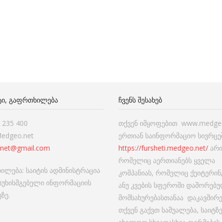
ᲢᲘ, ᲒᲐᲤᲠᲗᲮᲘᲚᲔᲑᲐ
ᲩᲕᲔᲜᲡ ᲨᲔᲡᲐᲮᲔᲑ
7 235 400
თქვენ იმყოფებით www.medgeo
Medgeo.net
ერთიან საინფორმაციო სივრცეშ
net@gmail.com
https://fursheti.medgeo.net/
არი
რომელიც აერთიანებს ყველა
ილება: საიტის ადმინისტრაცია
კომპანიას, რომელიც ქეიტერინ
ასუხისმგებელი ინფორმაციის
ანუ კვების სფეროში დაშორებ
ზე.
მომსახურებასთანაა დაკავშირ
თქვენ გაქვთ საშუალება, საიტზ