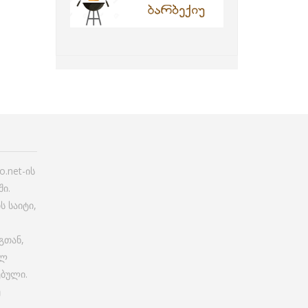
.net-ის
ი.
ს საიტი,
გთან,
ულ
ებული.
ე