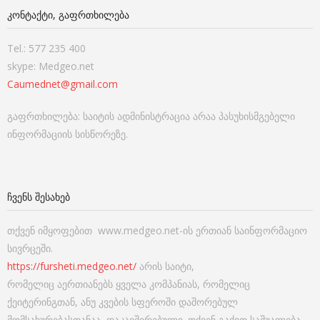
ᲙᲝᲜᲢᲐᲥᲢᲘ, ᲒᲐᲤᲠᲗᲮᲘᲚᲔᲑᲐ
Tel.: 577 235 400
skype: Medgeo.net
Caumednet@gmail.com
გაფრთხილება: საიტის ადმინისტრაცია არაა პასუხისმგებელი
ინფორმაციის სისწორეზე.
ᲩᲕᲔᲜᲡ ᲨᲔᲡᲐᲮᲔᲑ
თქვენ იმყოფებით www.medgeo.net-ის ერთიან საინფორმაციო
სივრცეში.
https://fursheti.medgeo.net/
არის საიტი,
რომელიც აერთიანებს ყველა კომპანიას, რომელიც
ქეიტერინგთან, ანუ კვების სფეროში დაშორებულ
მომსახურებასთანაა დაკავშირებული. თქვენ გაქვთ საშუალება,