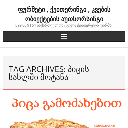
Skip
ფურშეტი , ქეითერინგი , კვების
to
content
ობიექტების აუთსორსინგი
599 06 91 51 საქართველოს ყველა ქეითერული ფირმა!
TAG ARCHIVES: ᲞᲘᲪᲘᲡ
ᲡᲐᲮᲚᲨᲘ ᲛᲝᲢᲐᲜᲐ