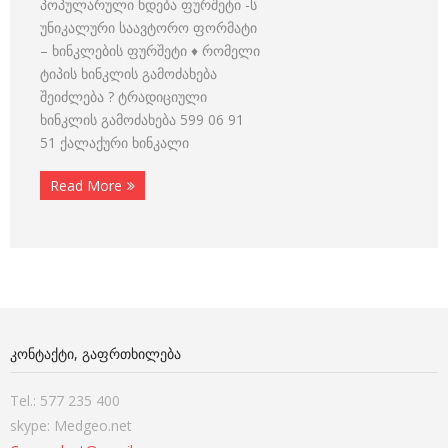
პოპულარული ხდება ფურშეტი -ს
უნიკალური საავტორო ფორმატი
– ხინკლების ფურშეტი ♦ რომელი
ტიპის ხინკლის გამოძახება
შეიძლება ? ტრადიციული
ხინკლის გამოძახება 599 06 91
51 ქალაქური ხინკალი
Read More
ᲙᲝᲜᲢᲐᲥᲢᲘ, ᲒᲐᲤᲠᲗᲮᲘᲚᲔᲑᲐ
Tel.: 577 235 400
skype: Medgeo.net