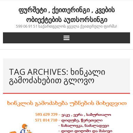
Skip
ფურშეტი , ქეითერინგი , კვების
to
content
ობიექტების აუთსორსინგი
599 06 91 51 საქართველოს ყველა ქეითერული ფირმა!
TAG ARCHIVES: ᲮᲘᲜᲙᲐᲚᲘ
ᲒᲐᲛᲝᲫᲐᲮᲔᲑᲘᲗ ᲒᲚᲝᲕᲝ