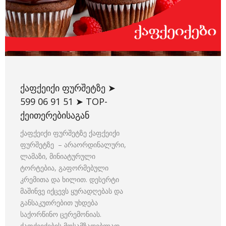
ᲥᲐᲤᲥᲔᲘᲥᲘ ᲤᲣᲠᲨᲔᲢᲖᲔ ➤
599 06 91 51 ➤ TOP-
ᲥᲔᲘᲗᲔᲠᲔᲑᲘᲡᲐᲒᲐᲜ
ქაფქეიქი ფურშეტზე ქაფქეიქი
ფურშეტზე – არაორდინალური,
ლამაზი, მინიატურული
ტორტებია, გაფორმებული
კრემითა და ხილით. დესერტი
მაშინვე იქცევს ყურადღებას და
განსაკუთრებით უხდება
საქორწინო ცერემონიას.
ქაფქეიქების მოსამზადებლად