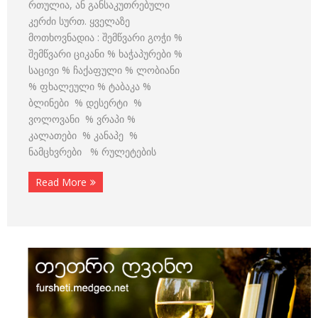
რთულია, ან განსაკუთრებული
კერძი სურთ. ყველაზე
მოთხოვნადია : შემწვარი გოჭი %
შემწვარი ციკანი % ხაჭაპურები %
საცივი % ჩაქაფული % ლობიანი
% ფხალეული % ტაბაკა %
ბლინები % დესერტი %
ვოლოვანი % ვრაპი %
კალათები % კანაპე %
ნამცხვრები % რულეტების
Read More