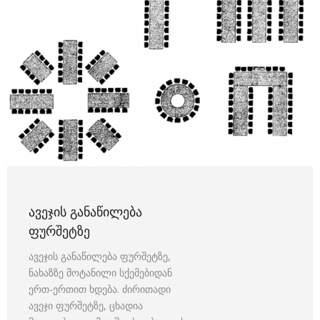
ᲐᲕᲔᲯᲘᲡ ᲒᲐᲜᲐᲬᲘᲚᲔᲑᲐ
ᲤᲣᲠᲨᲔᲢᲖᲔ
ავეჯის განაწილება ფურშეტზე,
ნახაზზე მოტანილი სქემებიდან
ერთ-ერთით ხდება. ძირითადი
ავეჯი ფურშეტზე, ცხადია