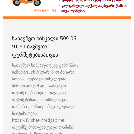
ᲡᲐᲑᲐᲕᲨᲕᲝ ᲮᲘᲜᲙᲐᲚᲘ 599 06
91 51 ᲑᲐᲕᲨᲕᲗᲐ
ᲤᲣᲠᲨᲔᲢᲔᲑᲘᲡᲐᲗᲕᲘᲡ
საბავშვო ხინკალი უკვე გამოჩნდა
ბაზარზე . ეს შედარებით პატარა
ზომის , ფერადი ხინკლებია .
ძირითადად მათ , საბავშვო
ფურშერებისთვის , ბავშვთა
ფურშეტისათვის ამზადებენ .
თამარ თეთრაძე სპეციალურად
საიტისათვის
https://fursheti.medgeo.net
თეფშზე მიმოფანტული ლამაზი
ფერები, ნამდვილად ვერ