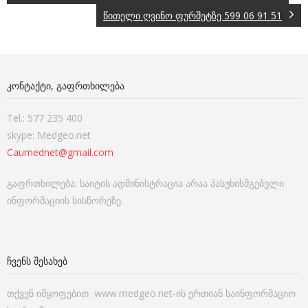
წითელი ღვინო ფურშეტზე 599 06 91 51
ᲙᲝᲜᲢᲐᲥᲢᲘ, ᲒᲐᲤᲠᲗᲮᲘᲚᲔᲑᲐ
Tel.: 577 235 400
skype: Medgeo.net
Caumednet@gmail.com
გაფრთხილება: საიტის ადმინისტრაცია არაა პასუხისმგებელი
ინფორმაციის სისწორეზე.
ᲩᲕᲔᲜᲡ ᲨᲔᲡᲐᲮᲔᲑ
თქვენ იმყოფებით www.medgeo.net-ის ერთიან საინფორმაციო