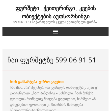
Skip
ფურშეტი , ქეითერინგი , კვების
to
content
ობიექტების აუთსორსინგი
599 06 91 51 საქართველოს ყველა ქეითერული ფირმა!
ᲩᲐᲘ ᲤᲣᲠᲨᲔᲢᲖᲔ 599 06 91 51
ჩაის განმარტება ვიწრო გაგებით
ჩაი (ჩინ. „ჩა“ პეკინურ და გუანდურ დიალექტზე; „ცაი-ე“
ტაივანურად; „ჩაი“ ჰინდიზე) – სასმელი, ჩაის ბუჩქის
ფოთლის რომელიც მიიღება დუღილით, ხარშვით ან
დაყენებით; ფოთოლი კი წინასწარ მზადდება
სპეციალური ტექნოლოგიით.