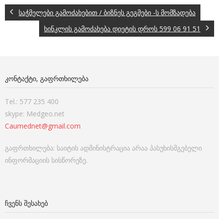
საჭმელები გამოძახებით / ბიზნეს გეგმები -ს მომზადება
ხინკლის გამოძახება დიეტის დროს 599 06 91 51
ᲙᲝᲜᲢᲐᲥᲢᲘ, ᲒᲐᲤᲠᲗᲮᲘᲚᲔᲑᲐ
Tel.: 577 235 400
skype: Medgeo.net
Caumednet@gmail.com
გაფრთხილება: საიტის ადმინისტრაცია არაა პასუხისმგებელი
ინფორმაციის სისწორეზე.
ᲩᲕᲔᲜᲡ ᲨᲔᲡᲐᲮᲔᲑ