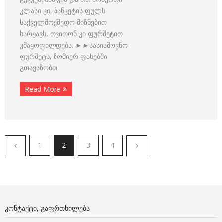
კლასი კი, ბანკეტის ფულს
საქველმოქმედო მიზნებით
ხარჟავს, თვითონ კი ფურშეტით
კმაყოფილდება. ►►სასიამოვნო
ფურშეტს, ზომიერ ფასებში
გთავაზობთ
Read More
1
2
3
4
ᲙᲝᲜᲢᲐᲥᲢᲘ, ᲒᲐᲤᲠᲗᲮᲘᲚᲔᲑᲐ