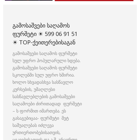
ᲒᲐᲛᲝᲡᲐᲨᲕᲔᲑᲘ ᲡᲐᲦᲐᲛᲝᲡ
ᲤᲣᲠᲨᲔᲢᲘ ☀ 599 06 91 51
☀ TOP-ᲥᲔᲘᲗᲔᲠᲔᲑᲘᲡᲐᲒᲐᲜ
გამოსაშვები საღამოს ფურშეტი
სულ უფრო პოპულარული ხდება.
გამოსაშვები საღამოს ფურშეტი
სკოლებში სულ უფრო ხშირია.
ხოლო სხვადასხვა სასწავლო
კურსების, უმაღლესი
სასწავლებლების გამოსაშვები
საღამოები ძირითადად ფურშეტი
– ს ფორმით იმართება. ეს
გასაგებიცაა- ფურშეტი მეტ
საშუალებას იძლევა
ურთიერთობებისათვის,
ცეკვებისათვის და ა.შ. არაერთი