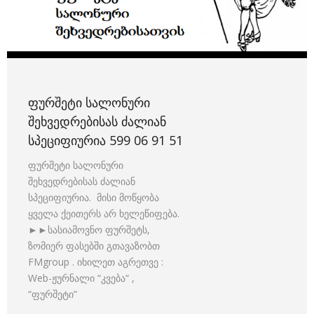
ᲤᲣᲠᲨᲔᲢᲘ ᲡᲐᲚᲝᲜᲣᲠᲘ
ᲨᲔᲮᲕᲔᲓᲠᲔᲑᲘᲡᲐᲡ ᲫᲐᲚᲘᲐᲜ
ᲡᲞᲔᲪᲘᲤᲘᲣᲠᲘᲐ 599 06 91 51
ფურშეტი სალონური
შეხვედრებისას ძალიან
სპეციფიურია. მისი მოწყობა
ყველა ქეითერს არ ხელეწიფება.
►►სასიამოვნო ფურშეტს,
ზომიერ ფასებში გთავაზობთ
FMgroup . იხილეთ აგრეთვე :
Web-ჟურნალი “კვება“ ,
“ფურშეტი”