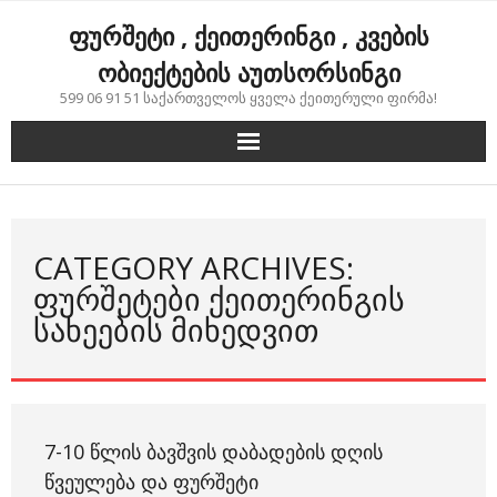
Skip
ფურშეტი , ქეითერინგი , კვების
to
content
ობიექტების აუთსორსინგი
599 06 91 51 საქართველოს ყველა ქეითერული ფირმა!
CATEGORY ARCHIVES:
ᲤᲣᲠᲨᲔᲢᲔᲑᲘ ᲥᲔᲘᲗᲔᲠᲘᲜᲒᲘᲡ
ᲡᲐᲮᲔᲔᲑᲘᲡ ᲛᲘᲮᲔᲓᲕᲘᲗ
7-10 ᲬᲚᲘᲡ ᲑᲐᲕᲨᲕᲘᲡ ᲓᲐᲑᲐᲓᲔᲑᲘᲡ ᲓᲦᲘᲡ
ᲬᲕᲔᲣᲚᲔᲑᲐ ᲓᲐ ᲤᲣᲠᲨᲔᲢᲘ