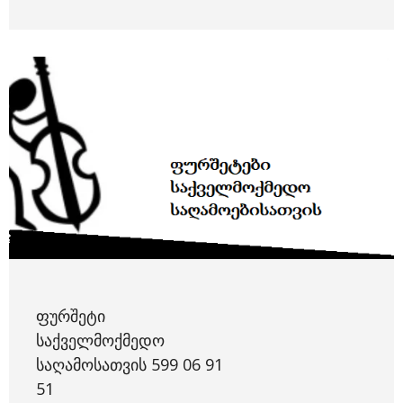
ᲤᲣᲠᲨᲔᲢᲘ
ᲡᲐᲥᲕᲔᲚᲛᲝᲥᲛᲔᲓᲝ
ᲡᲐᲦᲐᲛᲝᲡᲐᲗᲕᲘᲡ 599 06 91
51