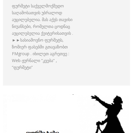
ფურშეტი საქველმოქმედო
საღამოსათვის უბრალოდ
აუცილებელია. მას აქვს თავისი
ნიუანსები, რომელთა ცოდნაც
აუცილებელია ქეიტერისათვის .
►►სასიამოვნო ფურშეტს,
ზომიერ ფასებში გთავაზობთ
FMgroup . იხილეთ აგრეთვე :
Web-ჟურნალი “კვება“ ,
“ფურშეტი”