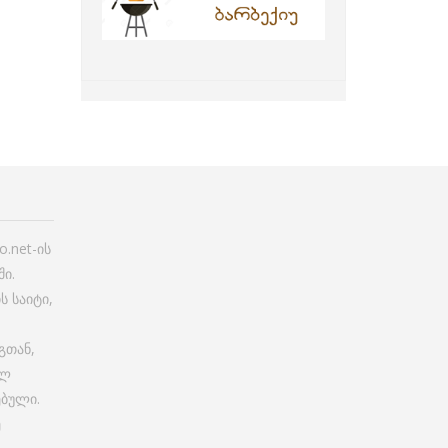
.net-ის
ი.
ს საიტი,
გთან,
ულ
ებული.
ე