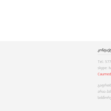
ᲙᲝᲜᲢᲐᲥ
Tel.: 57
skype: 
Caumed
გაფრთხ
არაა პ
სისწორე