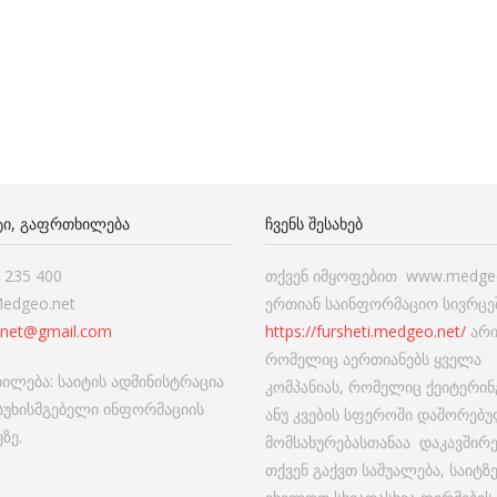
ᲢᲘ, ᲒᲐᲤᲠᲗᲮᲘᲚᲔᲑᲐ
ᲩᲕᲔᲜᲡ ᲨᲔᲡᲐᲮᲔᲑ
7 235 400
თქვენ იმყოფებით www.medgeo
Medgeo.net
ერთიან საინფორმაციო სივრცეშ
net@gmail.com
https://fursheti.medgeo.net/
არი
რომელიც აერთიანებს ყველა
ილება: საიტის ადმინისტრაცია
კომპანიას, რომელიც ქეიტერინ
ასუხისმგებელი ინფორმაციის
ანუ კვების სფეროში დაშორებ
ზე.
მომსახურებასთანაა დაკავშირ
თქვენ გაქვთ საშუალება, საიტზ