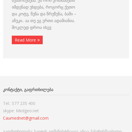
შენარჩუნება. ეს ორი ერთმანეთს
იმდენად უხდება, როგორც ქეთო
და კოტე, წუნა და წრუწუნა, ბაში –
აჩუკი.. აა თუ ეგ ერთი ადამიანია.
მოკლედ დროა ისევ
Read More
ᲙᲝᲜᲢᲐᲥᲢᲘ, ᲒᲐᲤᲠᲗᲮᲘᲚᲔᲑᲐ
Tel.: 577 235 400
skype: Medgeo.net
Caumednet@gmail.com
გაფრთხილება: საიტის ადმინისტრაცია არაა პასუხისმგებელი