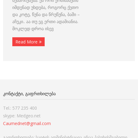
შენარჩუნება. ეს ორი ერთმანეთს
იმდენად უხდება, როგორც ქეთო
და კოტე, წუნა და წრუწუნა, ბაში –
აჩუკი.. აა თუ ეგ ერთი ადამიანია.
მოკლედ დროა ისევ
Read More
ᲙᲝᲜᲢᲐᲥᲢᲘ, ᲒᲐᲤᲠᲗᲮᲘᲚᲔᲑᲐ
Tel.: 577 235 400
skype: Medgeo.net
Caumednet@gmail.com
გაფრთხილება: საიტის ადმინისტრაცია არაა პასუხისმგებელი