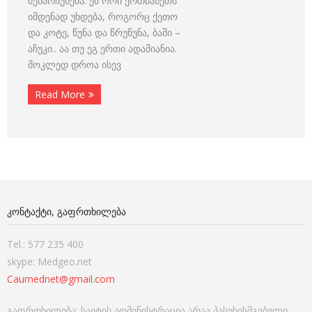
შენარჩუნება. ეს ორი ერთმანეთს
იმდენად უხდება, როგორც ქეთო
და კოტე, წუნა და წრუწუნა, ბაში –
აჩუკი.. აა თუ ეგ ერთი ადამიანია.
მოკლედ დროა ისევ
Read More
ᲙᲝᲜᲢᲐᲥᲢᲘ, ᲒᲐᲤᲠᲗᲮᲘᲚᲔᲑᲐ
Tel.: 577 235 400
skype: Medgeo.net
Caumednet@gmail.com
გაფრთხილება: საიტის ადმინისტრაცია არაა პასუხისმგებელი