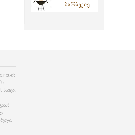
.net-ის
ი.
ს საიტი,
გთან,
ულ
ებული.
ე