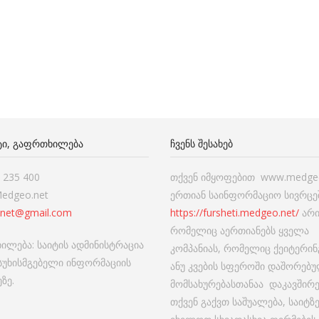
ᲢᲘ, ᲒᲐᲤᲠᲗᲮᲘᲚᲔᲑᲐ
ᲩᲕᲔᲜᲡ ᲨᲔᲡᲐᲮᲔᲑ
7 235 400
თქვენ იმყოფებით www.medgeo
Medgeo.net
ერთიან საინფორმაციო სივრცეშ
net@gmail.com
https://fursheti.medgeo.net/
არი
რომელიც აერთიანებს ყველა
ილება: საიტის ადმინისტრაცია
კომპანიას, რომელიც ქეიტერინ
ასუხისმგებელი ინფორმაციის
ანუ კვების სფეროში დაშორებ
ზე.
მომსახურებასთანაა დაკავშირ
თქვენ გაქვთ საშუალება, საიტზ