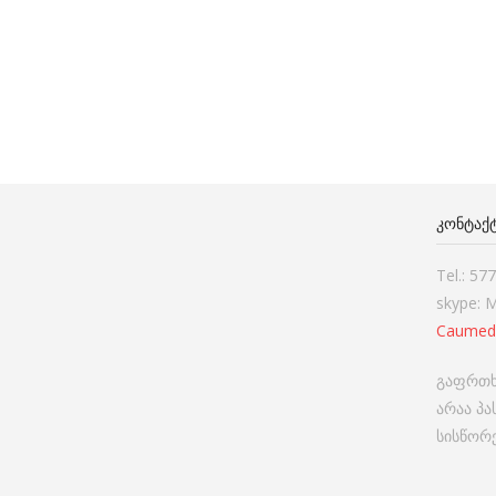
ᲙᲝᲜᲢᲐᲥ
Tel.: 57
skype: 
Caumed
გაფრთხ
არაა პ
სისწორე