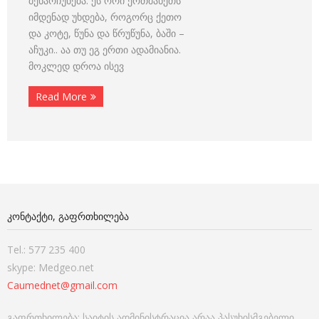
შენარჩუნება. ეს ორი ერთმანეთს
იმდენად უხდება, როგორც ქეთო
და კოტე, წუნა და წრუწუნა, ბაში –
აჩუკი.. აა თუ ეგ ერთი ადამიანია.
მოკლედ დროა ისევ
Read More
ᲙᲝᲜᲢᲐᲥᲢᲘ, ᲒᲐᲤᲠᲗᲮᲘᲚᲔᲑᲐ
Tel.: 577 235 400
skype: Medgeo.net
Caumednet@gmail.com
გაფრთხილება: საიტის ადმინისტრაცია არაა პასუხისმგებელი