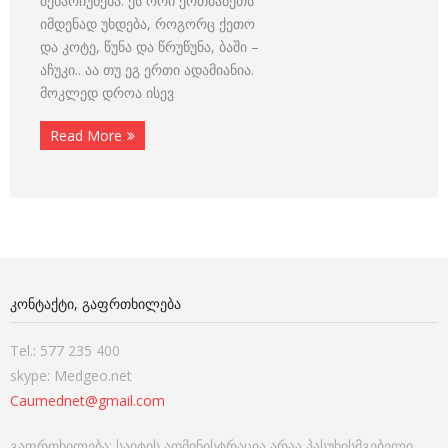
შენარჩუნება. ეს ორი ერთმანეთს
იმდენად უხდება, როგორც ქეთო
და კოტე, წუნა და წრუწუნა, ბაში –
აჩუკი.. აა თუ ეგ ერთი ადამიანია.
მოკლედ დროა ისევ
Read More
ᲙᲝᲜᲢᲐᲥᲢᲘ, ᲒᲐᲤᲠᲗᲮᲘᲚᲔᲑᲐ
Tel.: 577 235 400
skype: Medgeo.net
Caumednet@gmail.com
გაფრთხილება: საიტის ადმინისტრაცია არაა პასუხისმგებელი