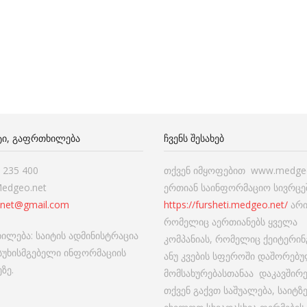
ᲢᲘ, ᲒᲐᲤᲠᲗᲮᲘᲚᲔᲑᲐ
ᲩᲕᲔᲜᲡ ᲨᲔᲡᲐᲮᲔᲑ
7 235 400
თქვენ იმყოფებით www.medgeo
Medgeo.net
ერთიან საინფორმაციო სივრცეშ
net@gmail.com
https://fursheti.medgeo.net/
არი
რომელიც აერთიანებს ყველა
ილება: საიტის ადმინისტრაცია
კომპანიას, რომელიც ქეიტერინ
ასუხისმგებელი ინფორმაციის
ანუ კვების სფეროში დაშორებ
ზე.
მომსახურებასთანაა დაკავშირ
თქვენ გაქვთ საშუალება, საიტზ