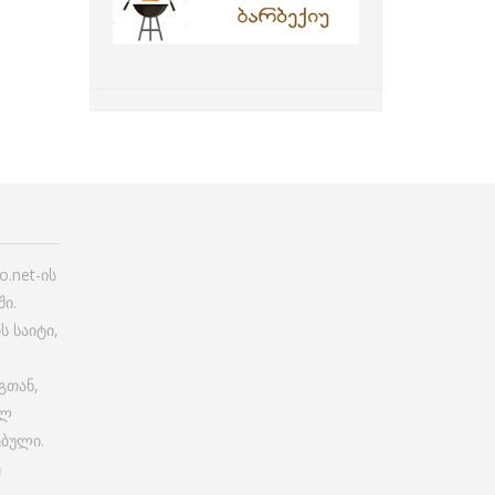
.net-ის
ი.
ს საიტი,
გთან,
ულ
ებული.
ე