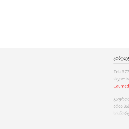
ᲙᲝᲜᲢᲐᲥ
Tel.: 57
skype: 
Caumed
გაფრთხ
არაა პ
სისწორე