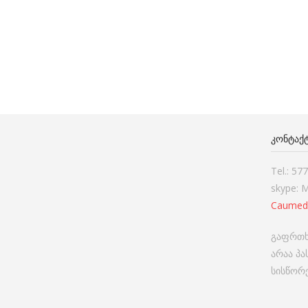
ᲙᲝᲜᲢᲐᲥ
Tel.: 57
skype: 
Caumed
გაფრთხ
არაა პ
სისწორე