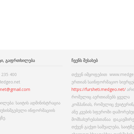
ᲢᲘ, ᲒᲐᲤᲠᲗᲮᲘᲚᲔᲑᲐ
ᲩᲕᲔᲜᲡ ᲨᲔᲡᲐᲮᲔᲑ
7 235 400
თქვენ იმყოფებით www.medgeo
Medgeo.net
ერთიან საინფორმაციო სივრცეშ
net@gmail.com
https://fursheti.medgeo.net/
არი
რომელიც აერთიანებს ყველა
ილება: საიტის ადმინისტრაცია
კომპანიას, რომელიც ქეიტერინ
ასუხისმგებელი ინფორმაციის
ანუ კვების სფეროში დაშორებ
ზე.
მომსახურებასთანაა დაკავშირ
თქვენ გაქვთ საშუალება, საიტზ