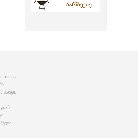
.net-ის
ი.
ს საიტი,
გთან,
ულ
ებული.
ე