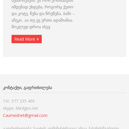
შენარჩუნება. ეს ორი ერთმანეთს
იმდენად უხდება, როგორც ქეთო
და კოტე, წუნა და წრუწუნა, ბაში –
აჩუკი.. აა თუ ეგ ერთი ადამიანია.
მოკლედ დროა ისევ
Read More
ᲙᲝᲜᲢᲐᲥᲢᲘ, ᲒᲐᲤᲠᲗᲮᲘᲚᲔᲑᲐ
Tel.: 577 235 400
skype: Medgeo.net
Caumednet@gmail.com
გაფრთხილება: საიტის ადმინისტრაცია არაა პასუხისმგებელი